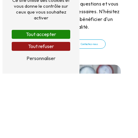
Ce site utilise des cookies et
pour répondre à toutes vos questions et vous
vous donne le contrôle sur
fournir les informations nécessaires. N'hésitez
ceux que vous souhaitez
activer
pas à les contacter pour bénéficier d'un
service de qualité.
Tout accepter
En savoir plus
Contactez-nous
Tout refuser
Personnaliser