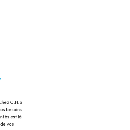
s
 Chez C.H.S
vos besoins
ntés est là
 de vos