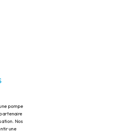
s
d'une pompe
 partenaire
sation. Nos
ntir une