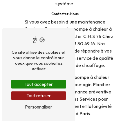
système.
Contactez-Nous
Si vous avez besoin d'une maintenance
professionnelle pour votre pompe à chaleur à
Paris, n'hésitez pas à contacter C.H.S 75 Chez
Homes Services au 01 83 80 49 16. Nos
experts se feront un plaisir de répondre à vos
Ce site utilise des cookies et
vous donne le contrôle sur
besoins et de vous fournir un service de qualité
ceux que vous souhaitez
adapté à votre système de chauffage.
activer
N'attendez pas que votre pompe à chaleur
Tout accepter
rencontre des problèmes pour agir. Planifiez
dès maintenant une maintenance préventive
Tout refuser
avec C.H.S 75 Chez Homes Services pour
assurer le bon fonctionnement et la longévité
Personnaliser
de votre système à Paris.
En savoir plus
Contactez-nous