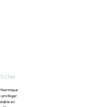
 75 Chez
t thermique
e protéger
réable en