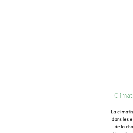
Climati
La climati
dans les 
de la ch