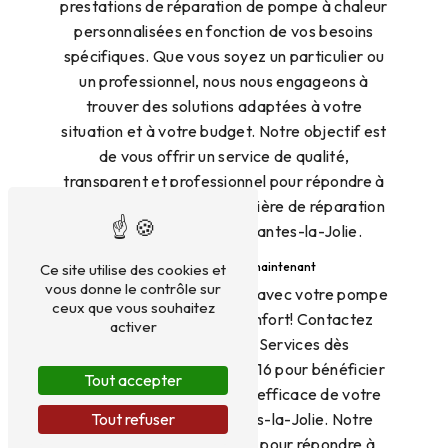
prestations de réparation de pompe à chaleur
personnalisées en fonction de vos besoins
spécifiques. Que vous soyez un particulier ou
un professionnel, nous nous engageons à
trouver des solutions adaptées à votre
situation et à votre budget. Notre objectif est
de vous offrir un service de qualité,
transparent et professionnel pour répondre à
toutes vos attentes en matière de réparation
de pompe à chaleur à Mantes-la-Jolie.
Contactez-nous dès maintenant
Ce site utilise des cookies et
vous donne le contrôle sur
Ne laissez pas un problème avec votre pompe
ceux que vous souhaitez
à chaleur nuire à votre confort! Contactez
activer
C.H.S 75 Chez Homes Services dès
maintenant au 01 83 80 49 16 pour bénéficier
Tout accepter
d'une réparation rapide et efficace de votre
pompe à chaleur à Mantes-la-Jolie. Notre
Tout refuser
équipe est à votre écoute pour répondre à