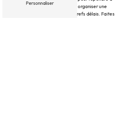
Personnaliser
toutes vos questions et organiser une
intervention dans les plus brefs délais. Faites
confiance à des professionnels qualifiés pour
prendre soin de votre système de chauffage!
En savoir plus
Contactez-nous