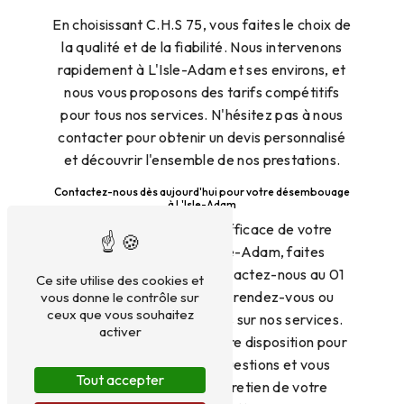
En choisissant C.H.S 75, vous faites le choix de
la qualité et de la fiabilité. Nous intervenons
rapidement à L'Isle-Adam et ses environs, et
nous vous proposons des tarifs compétitifs
pour tous nos services. N'hésitez pas à nous
contacter pour obtenir un devis personnalisé
et découvrir l'ensemble de nos prestations.
Contactez-nous dès aujourd'hui pour votre désembouage
à L'Isle-Adam
Pour un désembouage efficace de votre
pompe à chaleur à L'Isle-Adam, faites
confiance à C.H.S 75. Contactez-nous au 01
Ce site utilise des cookies et
83 80 49 16 pour prendre rendez-vous ou
vous donne le contrôle sur
ceux que vous souhaitez
obtenir plus d'informations sur nos services.
activer
Notre équipe se tient à votre disposition pour
répondre à toutes vos questions et vous
Tout accepter
accompagner dans l'entretien de votre