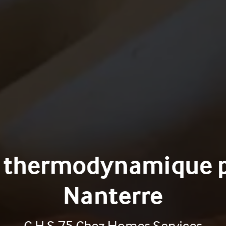
n thermodynamique p
Nanterre
C.H.S 75 Chez Homes Services