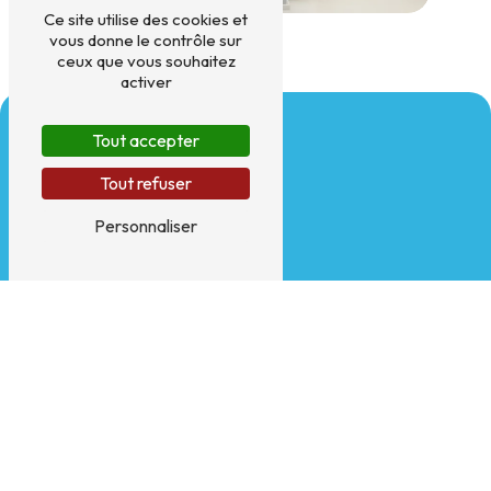
Ce site utilise des cookies et
vous donne le contrôle sur
ceux que vous souhaitez
activer
Tout accepter
Tout refuser
Personnaliser
Adresse
17 Rue Dupin
75006 Paris
Téléphones
01 83 80 49 16 /
07 68 06 24 91
E-mail
sav.chs75@gmail.com