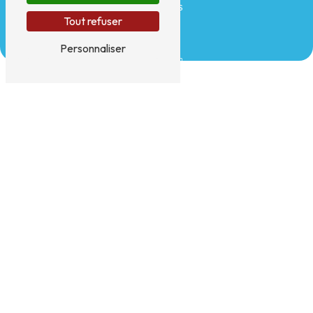
Téléphones
Tout refuser
01 83 80 49 16 /
07 68 06 24 91
E-mail
Personnaliser
sav.chs75@gmail.com
N'hésitez pas à nous contacter